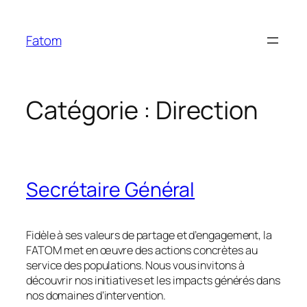
Aller
au
Fatom
contenu
Catégorie :
Direction
Secrétaire Général
Fidèle à ses valeurs de partage et d’engagement, la
FATOM met en œuvre des actions concrètes au
service des populations. Nous vous invitons à
découvrir nos initiatives et les impacts générés dans
nos domaines d’intervention.