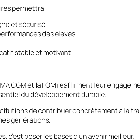
ires permettra :
igne et sécurisé
s performances des élèves
atif stable et motivant
on CMA CGM et la FOM réaffirment leur engagem
ssentiel du développement durable.
institutions de contribuer concrètement à la t
unes générations.
es, c’est poser les bases d’un avenir meilleur.