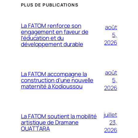
PLUS DE PUBLICATIONS
La FATOM renforce son
août
engagement en faveur de
5,
l’éducation et du
2026
développement durable
août
La FATOM accompagne la
5,
construction d’une nouvelle
maternité à Kodioussou
2026
juillet
La FATOM soutient la mobilité
23,
artistique de Dramane
OUATTARA
2026