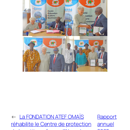
←
La FONDATION ATEF OMAÏS
Rapport
réhabilite le Centre de protection
annuel